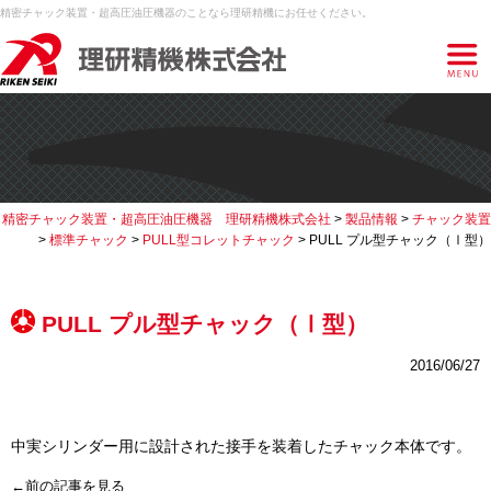
精密チャック装置・超高圧油圧機器のことなら理研精機にお任せください。
精密チャック装置・超高圧油圧機器 理研精機株式会社
>
製品情報
>
チャック装置
>
標準チャック
>
PULL型コレットチャック
>
PULL プル型チャック（Ⅰ型）
PULL プル型チャック（Ⅰ型）
2016/06/27
中実シリンダー用に設計された接手を装着したチャック本体です。
←前の記事を見る