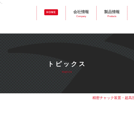
い。
会社情報
製品情報
HOME
Company
Products
トピックス
topics
精密チャック装置・超高