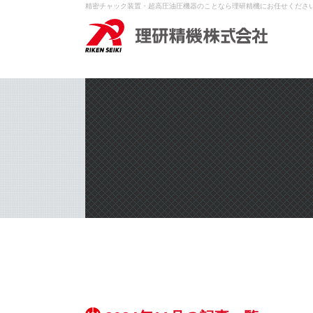
精密チャック装置・超高圧油圧機器のことなら理研精機にお任せくださ