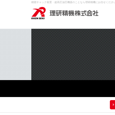
精密チャック装置・超高圧油圧機器のことなら理研精機にお任せくださ