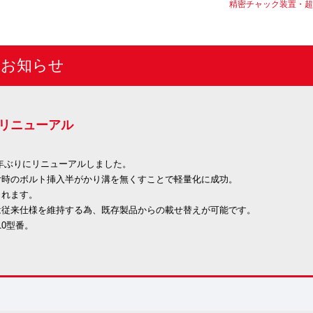
精密チャック装置・超
のお知らせ
のリニューアル
5年ぶりにリニューアルしました。
付時のボルト挿入半がかり溝を無くすことで軽量化に成功。
されます。
は従来仕様を維持する為、既存製品からの載せ替えが可能です。
10型番。