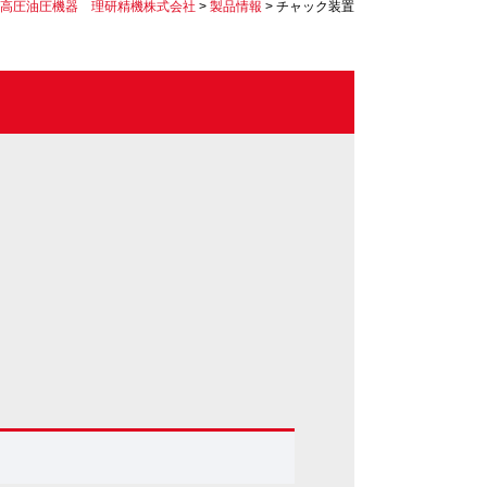
高圧油圧機器 理研精機株式会社
>
製品情報
>
チャック装置