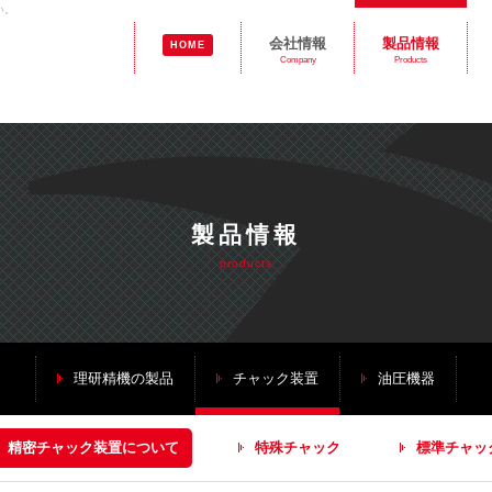
い。
会社情報
製品情報
HOME
Company
Products
製品情報
products
理研精機の製品
チャック装置
油圧機器
精密チャック装置について
特殊チャック
標準チャッ