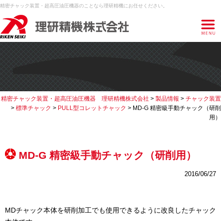
精密チャック装置・超高圧油圧機器のことなら理研精機にお任せください。
精密チャック装置・超高圧油圧機器 理研精機株式会社
>
製品情報
>
チャック装置
>
標準チャック
>
PULL型コレットチャック
>
MD-G 精密級手動チャック（研削
用）
MD-G 精密級手動チャック（研削用）
2016/06/27
MDチャック本体を研削加工でも使用できるように改良したチャック