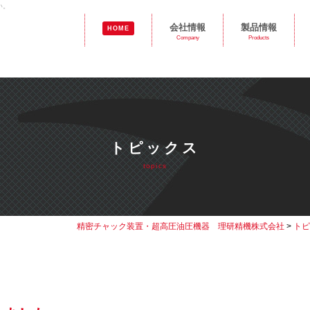
い。
会社情報
製品情報
HOME
Company
Products
トピックス
topics
精密チャック装置・超高圧油圧機器 理研精機株式会社
>
トピ