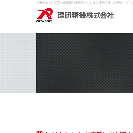
精密チャック装置・超高圧油圧機器のことなら理研精機にお任せくださ